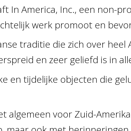
t In America, Inc., een non-pro
chtelijk werk promoot en bevo
anse traditie die zich over heel 
spreid en zeer geliefd is in all
ke en tijdelijke objecten die gel
t algemeen voor Zuid-Amerikane
, maar ook met herinneringen 