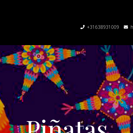
+31638931009
h
Piñatas