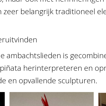
 zeer belangrijk traditioneel e
eruitvinden
ele ambachtslieden is gecombin
 piñata herinterpreteren en op
e en opvallende sculpturen.