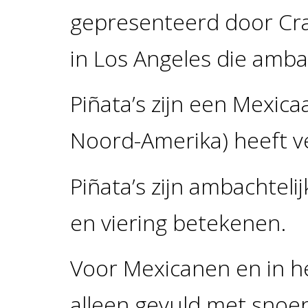
gepresenteerd door Craf
in Los Angeles die amba
Piñata’s zijn een Mexica
Noord-Amerika) heeft ver
Piñata’s zijn ambachtelij
en viering betekenen.
Voor Mexicanen en in he
alleen gevuld met snoep