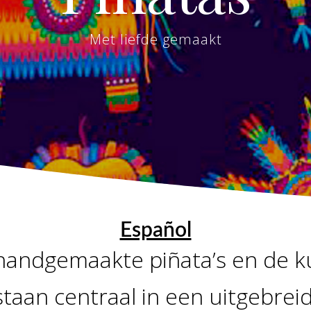
Met liefde gemaakt
Español
handgemaakte piñata’s en de k
staan centraal in een uitgebrei