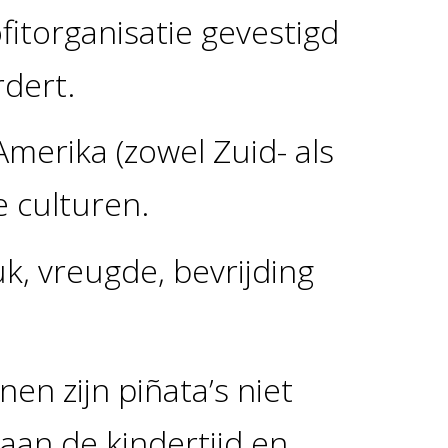
fitorganisatie gevestigd
rdert.
Amerika (zowel Zuid- als
e culturen.
uk, vreugde, bevrijding
n zijn piñata’s niet
aan de kindertijd en